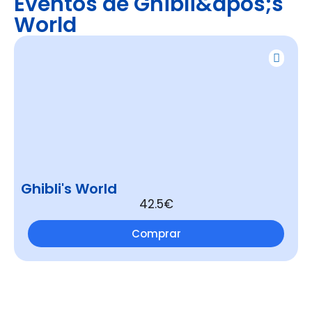
Eventos de Ghibli&apos;s
World
Ghibli's World
42.5€
Comprar