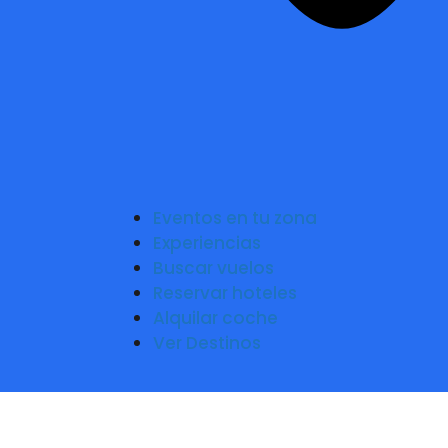
Eventos en tu zona
Experiencias
Buscar vuelos
Reservar hoteles
Alquilar coche
Ver Destinos
It Takes 