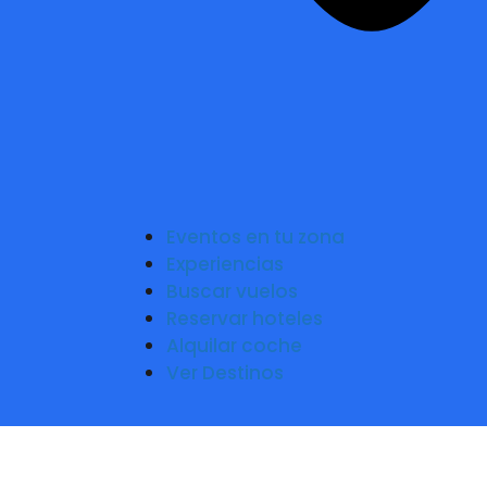
Eventos en tu zona
Experiencias
Buscar vuelos
Reservar hoteles
Alquilar coche
Ver Destinos
Jame