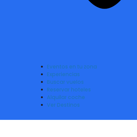
Eventos en tu zona
Experiencias
Buscar vuelos
Reservar hoteles
Alquilar coche
Ver Destinos
KPo