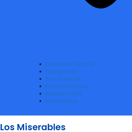
Eventos en tu zona
Experiencias
Buscar vuelos
Reservar hoteles
Alquilar coche
Ver Destinos
Los Miserables