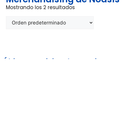
Mostrando los 2 resultados
Últimas noticias de Noasis
Noasis
Aviso Legal y
Política de
Política de
Condiciones de Uso
Privacidad
Cookies
Copyright © 2026 WorldTickets