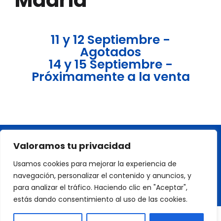
Madrid
11 y 12 Septiembre -
Agotados
14 y 15 Septiembre -
Próximamente a la venta
Aviso Legal y
Política de
Política de
Valoramos tu privacidad
Usamos cookies para mejorar la experiencia de
Condiciones de Uso
Privacidad
Cookies
navegación, personalizar el contenido y anuncios, y
para analizar el tráfico. Haciendo clic en "Aceptar",
Copyright © 2026 WorldTickets
estás dando consentimiento al uso de las cookies.