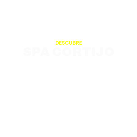
DESCUBRE
SPA CORTIJO