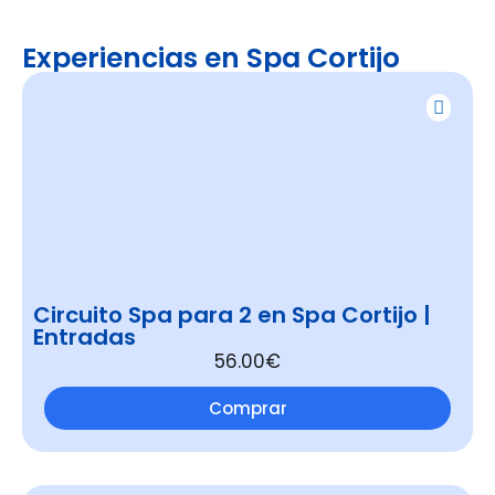
Experiencias en Spa Cortijo
Circuito Spa para 2 en Spa Cortijo |
Entradas
56.00€
Comprar