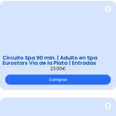
Circuito Spa 90 min. | Adulto en Spa
Eurostars Vía de la Plata | Entradas
23.00€
Comprar