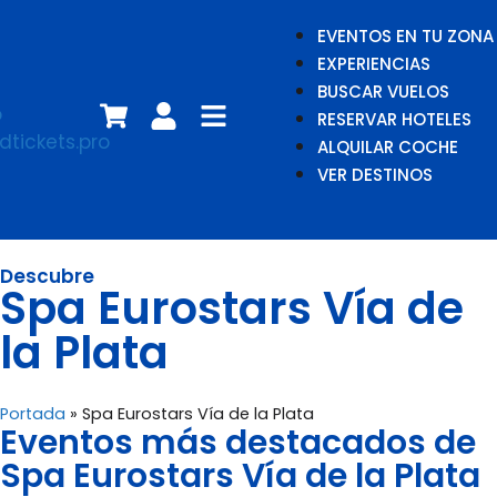
EVENTOS EN TU ZONA
EXPERIENCIAS
BUSCAR VUELOS
RESERVAR HOTELES
ALQUILAR COCHE
VER DESTINOS
Descubre
Spa Eurostars Vía de
la Plata
Portada
»
Spa Eurostars Vía de la Plata
Eventos más destacados de
Spa Eurostars Vía de la Plata