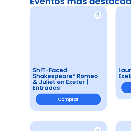
Eventos más destaca
Sh!T-Faced
Laur
Shakespeare® Romeo
Exet
& Juliet en Exeter |
Entradas
Comprar