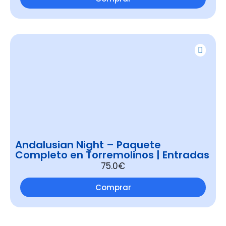
Andalusian Night – Paquete
Completo en Torremolinos | Entradas
75.0€
Comprar