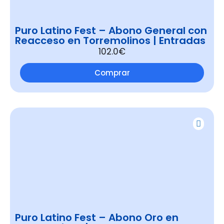
Puro Latino Fest – Abono General con
Reacceso en Torremolinos | Entradas
102.0€
Comprar
Puro Latino Fest – Abono Oro en