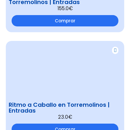
Torremolinos | Entradas
155.0€
Comprar
Ritmo a Caballo en Torremolinos |
Entradas
23.0€
Comprar