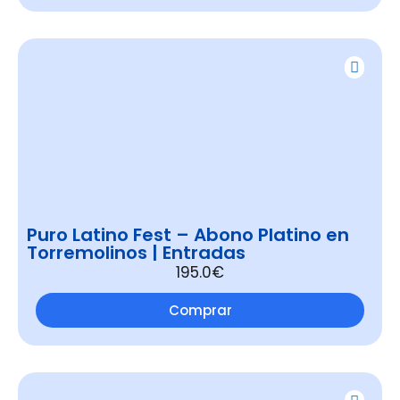
Puro Latino Fest – Abono Platino en
Torremolinos | Entradas
195.0€
Comprar