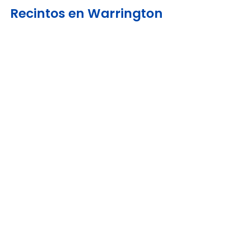
Recintos en Warrington
Llévate un recuerdo de
Warrington
Mostrando el único resultado