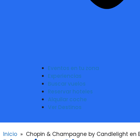
Eventos en tu zona
Experiencias
Buscar vuelos
Reservar hoteles
Alquilar coche
Ver Destinos
Inicio
»
Chopin & Champagne by Candlelight en E