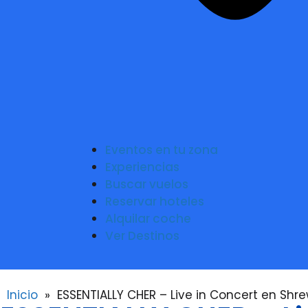
Eventos en tu zona
Experiencias
Buscar vuelos
Reservar hoteles
Alquilar coche
Ver Destinos
Inicio
»
ESSENTIALLY CHER – Live in Concert en Shr