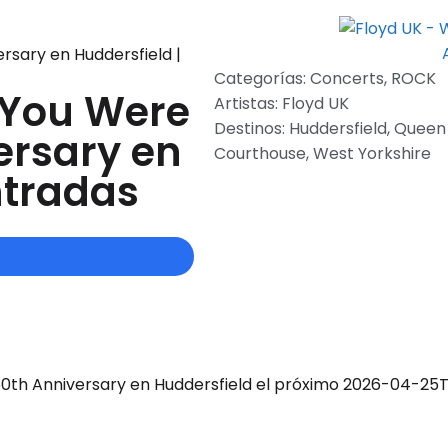
rsary en Huddersfield |
Categorías:
Concerts
,
ROCK
 You Were
Artistas:
Floyd UK
Destinos:
Huddersfield
,
Queen 
ersary en
Courthouse
,
West Yorkshire
ntradas
50th Anniversary en Huddersfield el próximo 2026-04-25