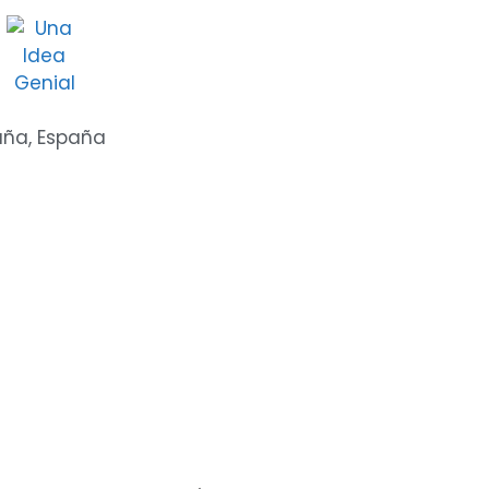
uña
,
España