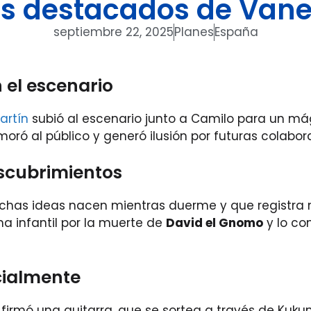
 destacados de Vane
septiembre 22, 2025
Planes
España
 el escenario
artín
subió al escenario junto a Camilo para un má
oró al público y generó ilusión por futuras colabo
escubrimientos
uchas ideas nacen mientras duerme y que registra 
a infantil por la muerte de
David el Gnomo
y lo con
cialmente
firmó una guitarra, que se sortea a través de Kukum