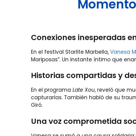
Momentos
Conexiones inesperadas en
En el festival Starlite Marbella,
Vanesa M
Mariposas”. Un instante íntimo que enam
Historias compartidas y d
En el programa
Late Xou
, reveló que m
capturarlas. También habló de su traum
Giró.
Una voz comprometida so
Vanesa se sumó a una causa solidaria: 