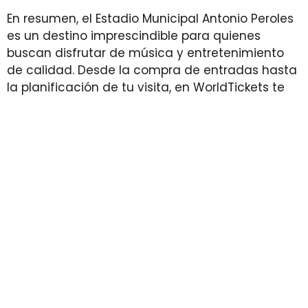
En resumen, el Estadio Municipal Antonio Peroles
es un destino imprescindible para quienes
buscan disfrutar de música y entretenimiento
de calidad. Desde la compra de entradas hasta
la planificación de tu visita, en WorldTickets te
acompañamos en cada paso del camino. ¡No
esperes más y asegura tu lugar en el próximo
gran evento!
Cómo llegar a Estadio Municipal Antonio
Peroles