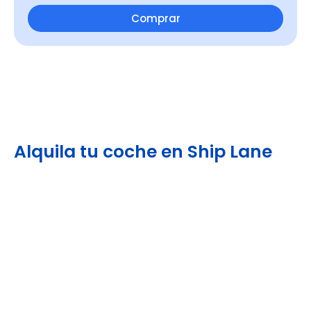
Comprar
Alquila tu coche en Ship Lane
Recintos en Ship Lane
Venue Cymru Arena en Llandudno, Gales
Reservar >>