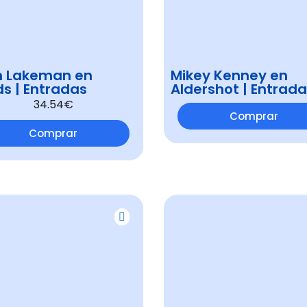
h Lakeman en
Mikey Kenney en
s | Entradas
Aldershot | Entrad
34.54€
Comprar
Comprar